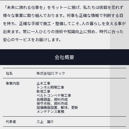
「未来に誇れる仕事を」をモットーに掲げ、私たちは挑戦を恐れず
様々な事業に取り組んでおります。何事も正確な情報で判断する目
を持ち、正確な手順で施工・整備してこそ､人の暮らしを支える事が
出来ます。常に一人ひとりの技術や知識向上に努め、時代に合った
安心のサービスをお届けします。
会社概要
社名
株式会社ECテック
事業内容
土木工事
トンネル照明工事
鉄塔工事
ベルトコンベヤ等工事
各種調査、資料作成
保守点検、資料作成
設備機器設置、解体、更新
メンテナンス業務
代表者
三上 雄介